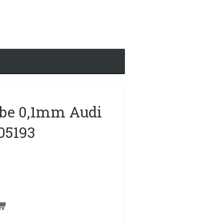
be 0,1mm Audi
05193