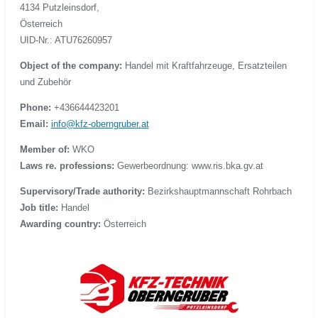
4134 Putzleinsdorf,
Österreich
UID-Nr.: ATU76260957
Object of the company:
Handel mit Kraftfahrzeuge, Ersatzteilen
und Zubehör
Phone:
+436644423201
Email:
info@kfz-oberngruber.at
Member of:
WKO
Laws re. professions:
Gewerbeordnung: www.ris.bka.gv.at
Supervisory/Trade authority:
Bezirkshauptmannschaft Rohrbach
Job title:
Handel
Awarding country:
Österreich