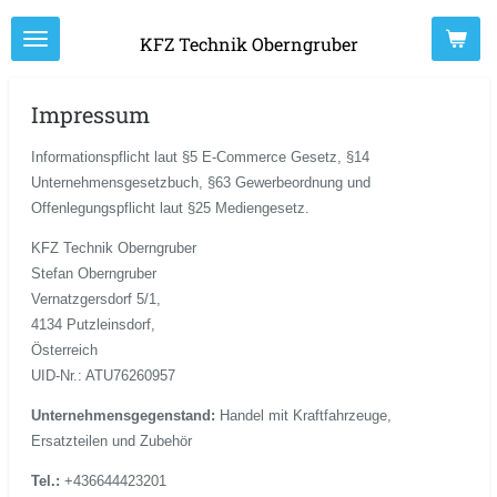
Zum
KFZ Technik Oberngruber
Hauptinhalt
springen
Impressum
Informationspflicht laut §5 E-Commerce Gesetz, §14
Unternehmensgesetzbuch, §63 Gewerbeordnung und
Offenlegungspflicht laut §25 Mediengesetz.
KFZ Technik Oberngruber
Stefan Oberngruber
Vernatzgersdorf 5/1,
4134 Putzleinsdorf,
Österreich
UID-Nr.: ATU76260957
Unternehmensgegenstand:
Handel mit Kraftfahrzeuge,
Ersatzteilen und Zubehör
Tel.:
+436644423201