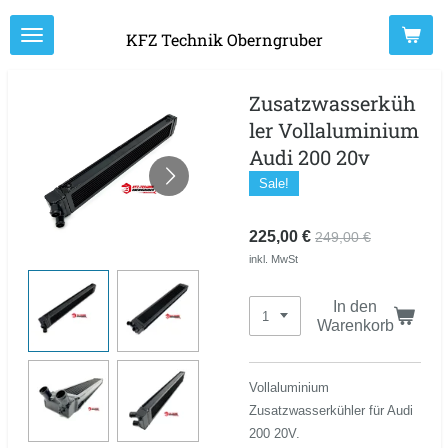
Zum
KFZ Technik Oberngruber
Hauptinhalt
springen
Zusatzwasserküh
ler Vollaluminium
Audi 200 20v
Sale!
225,00 €
249,00 €
inkl. MwSt
In den
Warenkorb
Vollaluminium
Zusatzwasserkühler für Audi
200 20V.