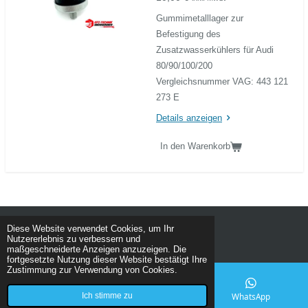
Gummimetalllager zur
Befestigung des
Zusatzwasserkühlers für Audi
80/90/100/200
Vergleichsnummer VAG: 443 121
273 E
Details anzeigen
In den Warenkorb
© 2020 - 2026 KFZ Technik Oberngruber
Diese Website verwendet Cookies, um Ihr
Nutzererlebnis zu verbessern und
Mit Unterstützung von
Webador
maßgeschneiderte Anzeigen anzuzeigen. Die
fortgesetzte Nutzung dieser Website bestätigt Ihre
Zustimmung zur Verwendung von Cookies.
Ich stimme zu
E-Mail
Karte
WhatsApp