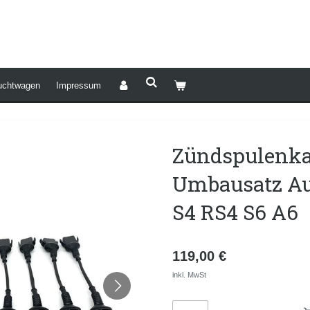
uchtwagen
Impressum
Zündspulenk
Umbausatz Aud
S4 RS4 S6 A6
119,00 €
inkl. MwSt