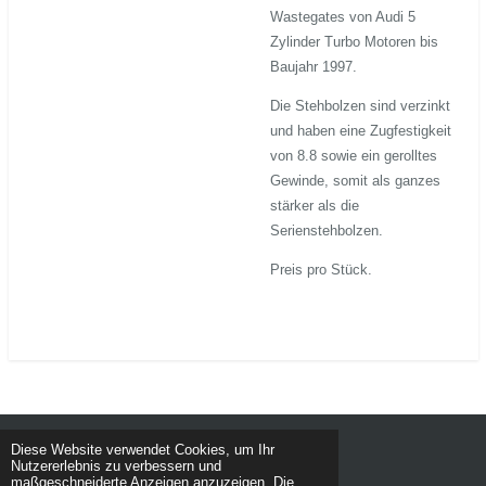
Wastegates von Audi 5
Zylinder Turbo Motoren bis
Baujahr 1997.
Die Stehbolzen sind verzinkt
und haben eine Zugfestigkeit
von 8.8 sowie ein gerolltes
Gewinde, somit als ganzes
stärker als die
Serienstehbolzen.
Preis pro Stück.
© 2020 - 2026 KFZ Technik Oberngruber
Diese Website verwendet Cookies, um Ihr
Nutzererlebnis zu verbessern und
Mit Unterstützung von
Webador
maßgeschneiderte Anzeigen anzuzeigen. Die