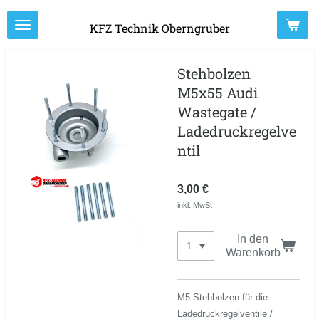
Zum
KFZ Technik Oberngruber
Hauptinhalt
springen
Stehbolzen
M5x55 Audi
Wastegate /
Ladedruckregelve
ntil
3,00 €
inkl. MwSt
In den
Warenkorb
M5 Stehbolzen für die
Ladedruckregelventile /